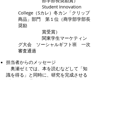
部学部長奨励賞）
Student Innovation
College（Sカレ）冬カン「クリップ
商品」部門 第１位（商学部学部長
奨
励
賞受賞）
関東学生マーケティン
グ大会 ソーシャルギフト班 一次
審査通過
担当者からのメッセージ
奥瀬ゼミでは、本を読むなどして「知
識を得る」と同時に、研究を完成させる
プロセスを通じて「筋道立てて考える
力」「自分の考えを伝える力」「グルー
プ活動を円滑に行う力」そして「気づく
力」を養うことを主な目的としています
（グループワークや卒業研究はそのため
の課題にすぎません）。考えに考えて、
一つの研究をまとめることの難しさ、面
白さを感じてもらえたらと思います。
このゼミは楽に単位を取りたい学生に