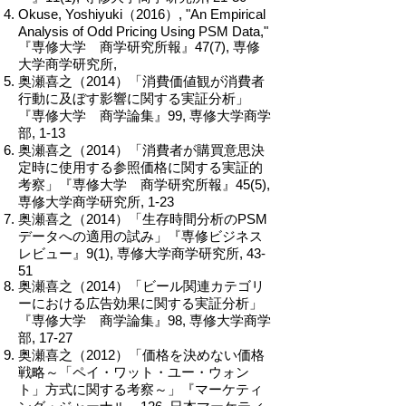
Okuse, Yoshiyuki（2016）, "An Empirical
Analysis of Odd Pricing Using PSM Data,"
『専修大学 商学研究所報』47(7), 専修
大学商学研究所,
奥瀬喜之（2014）「消費価値観が消費者
行動に及ぼす影響に関する実証分析」
『専修大学 商学論集』99, 専修大学商学
部, 1-13
奥瀬喜之（2014）「消費者が購買意思決
定時に使用する参照価格に関する実証的
考察」『専修大学 商学研究所報』45(5),
専修大学商学研究所, 1-23
奥瀬喜之（2014）「生存時間分析のPSM
データへの適用の試み」『専修ビジネス
レビュー』9(1), 専修大学商学研究所, 43-
51
奥瀬喜之（2014）「ビール関連カテゴリ
ーにおける広告効果に関する実証分析」
『専修大学 商学論集』98, 専修大学商学
部, 17-27
奥瀬喜之（2012）「価格を決めない価格
戦略～「ペイ・ワット・ユー・ウォン
ト」方式に関する考察～」『マーケティ