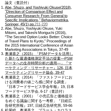
論文（査読付）
Abe, Shuzo, and Yoshiyuki Okuse(2018),
"Direction of Comparison Effect and
Consumer Research: From General to
Specific Implications," Behaviormetrika,
Springer, 45(1),pp.
211-220
Abe, Shuzo, Yoshiyuki Okuse, Yuki
Mitomi, and Takeshi Moriguchi (2016),
“The Second Option Looks Better: Choice
of Travel Plans to Kyoto,” Proceedings of
the 2015 International Conference of Asian
Marketing Associations in Tokyo, 37-49
奥瀬喜之（2015）「PSMデータを活用し
た新たな最適価格測定手法の提案―PSM
データへの生存時間分析の適用―」『マ
ーケティング・リサーチャー』126, 日本
マーケティングリサーチ協会, 39-47
奥瀬喜之（2014）「ファストフードにお
ける消費者の値ごろ感に関する調査」
『日本フードサービス学会年報』19, 日本
フードサービス学会, 6-17（査読付）
奥瀬喜之（2001）「小売広告と価格提示
をめぐる議論に関する一考察」『日経広
告研究所報』197, 日経広告研究所, 59-66
松尾睦、奥瀬喜之、プラート・カロラス