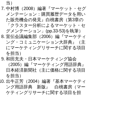
当）
中村博（2008）編著『マーケット・セグ
メンテーション：購買履歴データを用い
た販売機会の発見』白桃書房（第3章の
「クラスター分析によるマーケット・セ
グメンテーション」(pp.33-53)を執筆）
宣伝会議編集部（2006）編『マーケティ
ング・コミュニケーション大辞典』（主
にマーケティングリサーチに関する項目
を担当）
和田充夫・日本マーケティング協会
（2005）編『マーケティング用語辞典』
日本経済新聞社（主に価格に関する項目
を担当）
出牛正芳（2004）編著『基本マーケティ
ング用語辞典 新版』 白桃書房（マー
ケティングリサーチに関する項目を担
当）
高田博和、上田隆穂、奥瀬喜之、内田学
（2003）『MBAマーケティングリサーチ
入門』東洋経済新報社（5章,7章,9章,10章
を担当）
高萩栄一郎、生田目崇、奥瀬喜之
（2002）『インターネットで学ぶ社会科