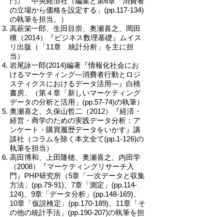
門』 中央経済社（編集と第6章「消費者
の立場から価格を設定する」(pp.117-134)
の執筆を担当。）
高萩栄一郎、生田目崇、奥瀬喜之、岡田
穣（2014）『ビジネス数理基礎』ムイス
リ出版（「11章 統計分析」を主に担
当）
岩尾詠一郎(2014)編著『情報化社会にお
けるマーケティング―消費者行動とロジ
スティクスにおけるデータ活用―』白桃
書房、（第４章「新しいマーケティング
データの分析と活用」(pp.57-74)の執筆）
奥瀬喜之、久保山哲二（2012）『経済・
経営・商学のための実践データ分析：ア
ンケート・購買履歴データをいかす』講
談社（コラムを除く本文全て(pp.1-126)の
執筆を担当）
高田博和、上田隆穂、奥瀬喜之、内田学
（2008）『マーケティングリサーチ入
門』PHP研究所（5章「一次データと収集
方法」(pp.79-91)、7章「測定」(pp.114-
124)、9章「データ分析」(pp.148-169)、
10章「仮説検定」(pp.170-189)、11章「そ
の他の統計手法」(pp.190-207)の執筆を担