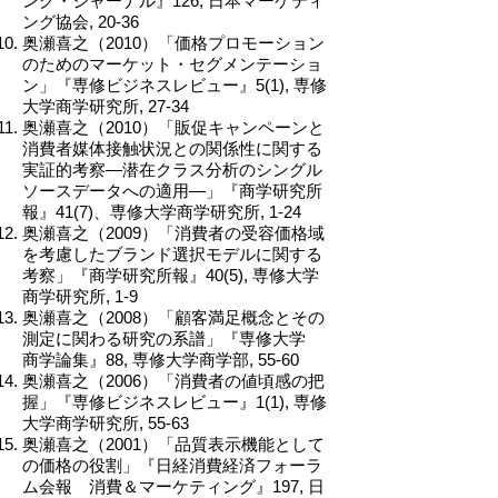
ング・ジャーナル』126, 日本マーケティ
ング協会, 20-36
奥瀬喜之（2010）「価格プロモーション
のためのマーケット・セグメンテーショ
ン」『専修ビジネスレビュー』5(1), 専修
大学商学研究所, 27-34
奥瀬喜之（2010）「販促キャンペーンと
消費者媒体接触状況との関係性に関する
実証的考察―潜在クラス分析のシングル
ソースデータへの適用―」『商学研究所
報』41(7)、専修大学商学研究所, 1-24
奥瀬喜之（2009）「消費者の受容価格域
を考慮したブランド選択モデルに関する
考察」『商学研究所報』40(5), 専修大学
商学研究所, 1-9
奥瀬喜之（2008）「顧客満足概念とその
測定に関わる研究の系譜」『専修大学
商学論集』88, 専修大学商学部, 55-60
奥瀬喜之（2006）「消費者の値頃感の把
握」『専修ビジネスレビュー』1(1), 専修
大学商学研究所, 55-63
奥瀬喜之（2001）「品質表示機能として
の価格の役割」『日経消費経済フォーラ
ム会報 消費＆マーケティング』197, 日