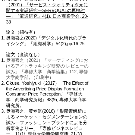
（2001）「サービス・クオリティ次元に
関する実証研究―SERVQUALの再検討
―」『流通研究』4(1), 日本商業学会, 29-
38
論文（招待有）
奥瀬喜之(2020)「デジタル化時代のプラ
イシング」『組織科学』
54(2),pp.16
-25
論文（査読なし）
奥瀬喜之（2021）「マーケティングにお
けるアイトラッキング研究の レビューの
試み」『専修大学 商学論集』112, 専修
大学商学部, （印刷中）
Okuse, Yoshiyuki（2017）, "The Effect of
the Advertising Price Display Format on
Consumer Price Perception," 『専修大
学 商学研究所報』48(9), 専修大学商学
研究所,
奥瀬喜之、黄笠淇(2016)「形態素解析に
よるマーケット・セグメンテーションの
試み—ファッション・ブランドによる分
析事例より―」『専修ビジネスレビュ
ー』11(1), 専修大学商学研究所, 21-30