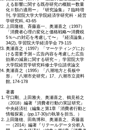
える影響に関する既存研究の概観ー数量
化Ⅱ類の適用ー」『研究論集』７臨時増
刊, 学習院大学大学院経済学研究科・経営
学研究科, 43-65
上田隆穂、斉藤嘉一、奥瀬喜之（1997）
「消費者心理の変化と価格戦略〜消費税
5％への対応を考慮して〜」『経済論集』
34(2), 学習院大学経済学会 79-115
奥瀬喜之（1997）「マーケティングにお
ける需要予測～広告内容を考慮した広告
効果の減衰に関する研究～」学習院大学
大学院経営学研究科修士学位請求論文
奥瀬喜之（1995）「八潮地方と長板中
形」『八潮市史研究』17、八潮市立資料
館, 174-178
著書
守口剛、上田雅夫、奥瀬喜之、鶴見裕之
（2018）編著『消費者行動の実証研究』
中央経済社（編集と第1章「消費者行動と
情報探索」(pp.17-30)の執筆を担当。）
上田隆穂、田島博和、奥瀬喜之、斉藤嘉
一（2014）編著『リテールデータ分析入