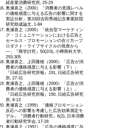
経産業消費研究所, 25-29
奥瀬喜之（2000）「消費者の意識レベル
の価格感度に与える広告の影響に関する
実証分析」第33回吉田秀雄記念事業財団
研究助成論文, 1-84
奥瀬喜之（2000）「統合型マーケティン
グ・コミュニケーションにおける広告と
セールス・プロモーションの在り方―プ
ロダクト・ライフサイクルの視座から
―」『商学討究』50(2/3), 小樽商科大学,
293-305
奥瀬喜之、上田隆穂（2000）「広告が消
費者の価格感度に与える影響（下）」
『日経広告研究所報』191, 日経広告研究
所, 27-31
奥瀬喜之、上田隆穂（2000）「広告が消
費者の価格感度に与える影響（上）」
『日経広告研究所報』190, 日経広告研究
所, 8-13
奥瀬喜之（1999）「価格プロモーション
反応への影響を考慮した広告効果測定モ
デル」『消費者行動研究』6(2), 日本消費
者行動研究学会, 17-28
奥瀬喜之（1997）「広告の価格感度に与